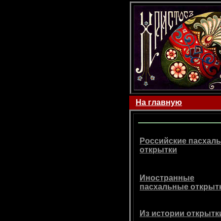
На главную
Российские пасхал
открытки
Иностранные
пасхальные открыт
Из истории открытк